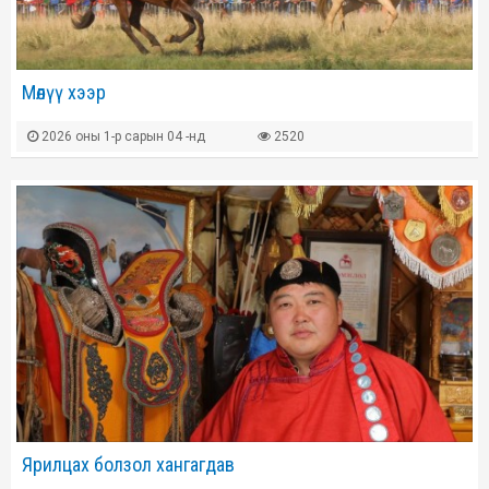
Мөлүү хээр
2026 оны 1-р сарын 04 -нд
2520
Ярилцах болзол хангагдав