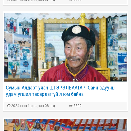
Сумын Алдарт уяач Ц.ГЭРЭЛБААТАР: Сайн адууны
удам угшил тасардаггүй л юм байна
2024 оны 1-р сарын 08 -нд
3802