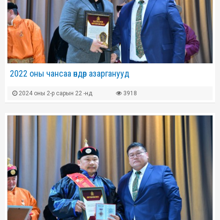
2022 оны чансаа өндөр азарганууд
2024 оны 2-р сарын 22 -нд
3918