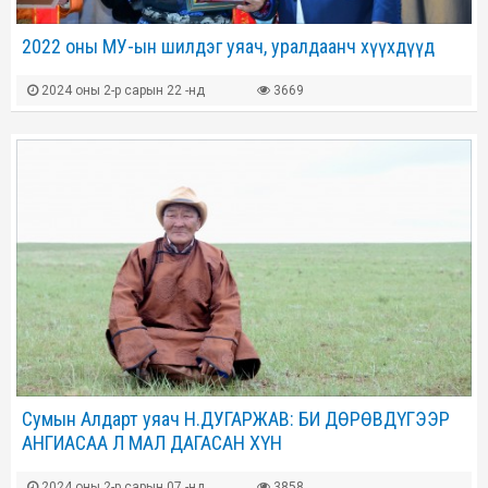
2022 оны МУ-ын шилдэг уяач, уралдаанч хүүхдүүд
2024 оны 2-р сарын 22 -нд
3669
Сумын Алдарт уяач Н.ДУГАРЖАВ: БИ ДӨРӨВДҮГЭЭР
АНГИАСАА Л МАЛ ДАГАСАН ХҮН
2024 оны 2-р сарын 07 -нд
3858