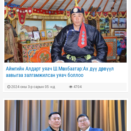
Аймгийн Алдарт уяач Ш.Мөнхбаатар:Ах дүү дөрвүүл
аавыгаа залгамжилсан уяач боллоо
2024 оны 3-р сарын 05 -нд
4704